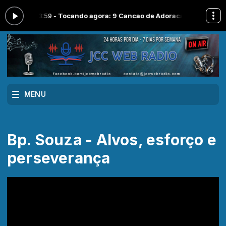
:00 às 23:59 -
Tocando agora: 9 Cancao de Adoracao
Programação Mu
MENU
Bp. Souza - Alvos, esforço e
perseverança