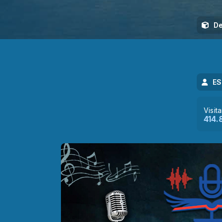
De
ES
Visit
414.