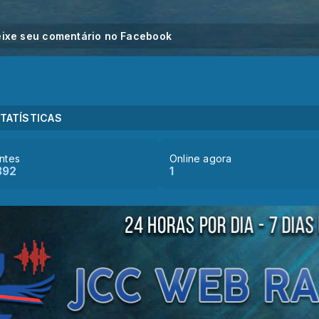
ixe seu comentário no Facebook
TATÍSTICAS
antes
Online agora
892
1