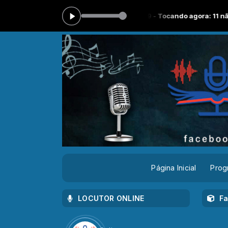
ação Musical das 00:00 às 23:59 -
Tocando agora: 11 não é tarde(2)
Página Inicial
Prog
LOCUTOR ONLINE
F