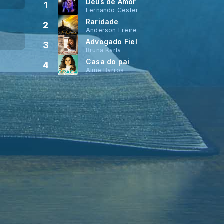
Deus de Amor
1
Fernando Cester
Raridade
2
Anderson Freire
Advogado Fiel
3
Bruna Karla
Casa do pai
4
Aline Barros