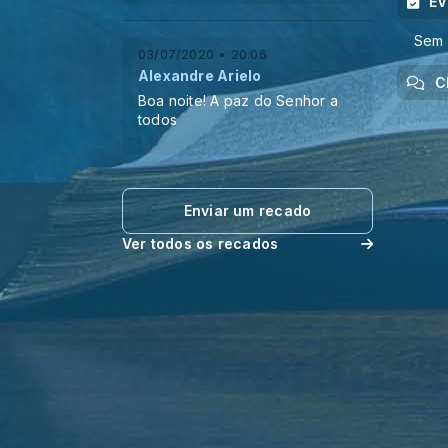
E
Sem 
03/07/2020 • 20:06
Alexandre Arielo
C
Boa noite! A paz do Senhor a
todos
Enviar um recado
Ver todos os recados