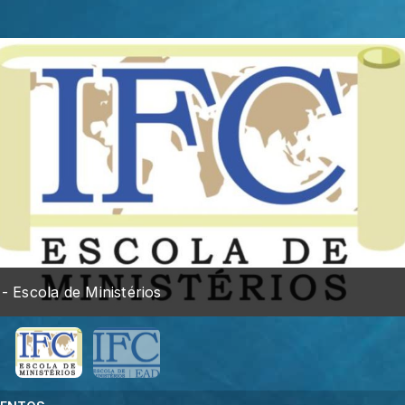
nistérios
IFC 