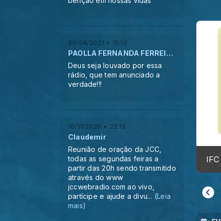
bênção em nossas vidas
29/04/2021 • 15:10
PAOLLA FERNANDA FERREIRA
Deus seja louvado por essa
rádio, que tem anunciado a
verdade!!!
16/11/2020 • 22:15
Claudemir
Reunião de oração da JCC,
todas as segundas feiras a
IFC - Escola de Mi
partir das 20h sendo transmitido
através do www
jccwebradio.com ao vivo,
partícipe e ajude a divu
...
(Leia
mais)