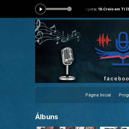
sical das 00:00 às 23:59 -
Tocando agora: 18.Creio em Ti (Still Belie
Página Inicial
Prog
Álbuns